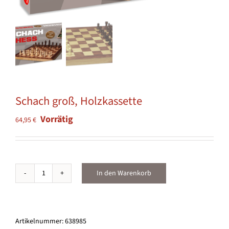
Schach groß, Holzkassette
Vorrätig
64,95
€
In den Warenkorb
Schach
groß,
Holzkassette
Menge
Artikelnummer:
638985