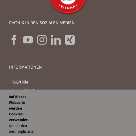
PIATNIK IN DEN SOZIALEN MEDIEN
INFORMATIONEN
FAQ/Hilfe
Versand/Lieferung
Auf dieser
Zahlungsarten
Webseite
Kontakt
werden
Cookies
AGB
verwendet.
Um dir den
Datenschutz
bestmöglichsten
Barrierefreiheitserklärung